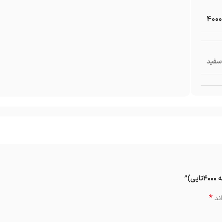
4000
سفید
*
ند