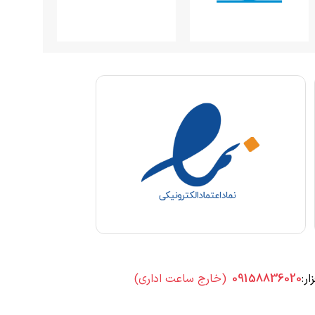
ار:
09158836020
(خارج ساعت اداری)