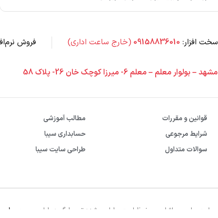
خت افزار:
09158836010
(خارج ساعت اداری)
فروش نرم‌افز
مشهد – بولوار معلم – معلم 6- میرزا کوچک خان 26- پلاک 58
قوانین و مقررات
مطالب آموزشی
شرایط مرجوعی
حسابداری سیبا
سوالات متداول
طراحی سایت سیبا
‌سايت برای سیباشاپ محفوظ است. طراحی شده توسط گروه طراحی وب
سیبا