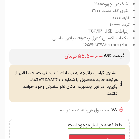
تشخیص چهره:3000
الگوی کف دست:3000
کارت:10000
تردد:100000
ارتباطات:
USB
_
TCP/IP
امکانات: اکسس کنترل پیشرفته، باتری داخلی
ابعاد(mm): 165*293*86
قیمت کالا:
۵۵.۵۰۰.۰۰۰
تومان
مشتری گرامی، باتوجه به نوسانات شدید قیمت، حتما قبل از
هرگونه خرید محصول با شماره 09158836010 تماس
بگیرید. در غیر اینصورت امکان لغو سفارش وجود خواهد
داشت.
78
محصول فروخته شده در ماه
فقط 1 عدد در انبار موجود است