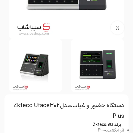
بزرگنمایی تصویر
دستگاه حضور و غیاب،مدلZkteco Uface۳۰۲
Plus
برند کالا:
Zkteco
اثر انگشت:4000