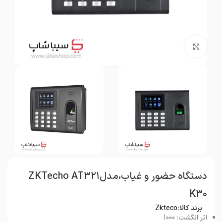
بزرگنمایی تصویر
دستگاه حضور و غیاب،مدلZKTecho AT۳۲۱
K۳۰
برند کالا:
Zkteco
اثر انگشت: 1000