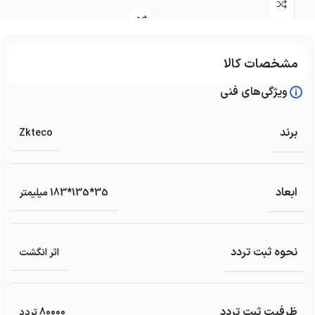
مشخصات کالا
ویژگی‌های فنی
برند
Zkteco
ابعاد
35*135*183 میلیمتر
نحوه ثبت تردد
اثر انگشت
ظرفیت ثبت تردد
80000 تردد