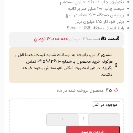
تکنولوژی چاپ دستگاه :حرارتی مستقیم
سرعت چاپ :۲0۰ میلی متر بر ثانیه
رزولوشن دستگاه :۲۰۳ نقطه در اینچ
برش خودکار :۱/۵ میلیون برش
رابط اتصال دستگاه :Serial + USB
قیمت کالا:
۱۲.۰۰۰.۰۰۰
تومان
۱۲.۹۰۰.۰۰۰
تومان
مشتری گرامی، باتوجه به نوسانات شدید قیمت، حتما قبل از
هرگونه خرید محصول با شماره 09158836010 تماس
بگیرید. در غیر اینصورت امکان لغو سفارش وجود خواهد
داشت.
45
محصول فروخته شده در ماه
موجود در انبار
+
-
افزودن به سبد