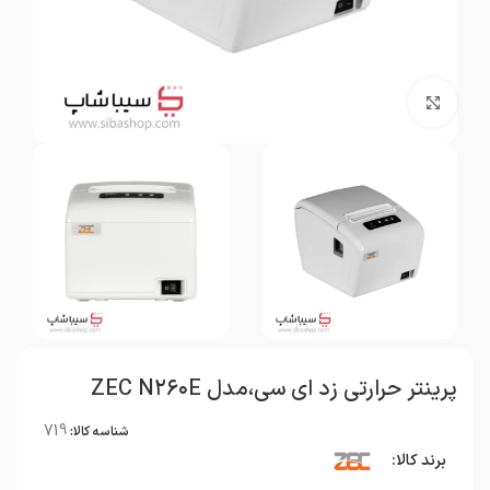
بزرگنمایی تصویر
پرینتر حرارتی زد ای سی،مدل ZEC N۲۶۰E
719
شناسه کالا:
برند کالا: